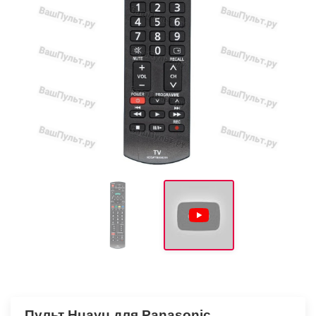
Пульт Huayu для Panasonic