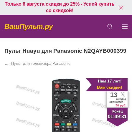
Только 6 августа скидки до 25% - Успей купить
со скидкой!
ВашПульт.ру
Пульт Huayu для Panasonic N2QAYB000399
Пульт для телевизора Panasonic
Нам 17 лет!
Вам скидки!
13
%
скидка
экономия
50 руб.
Конец
01:49:30