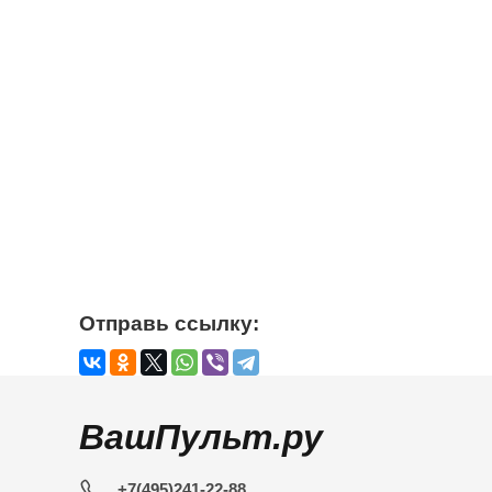
Отправь ссылку:
ВашПульт.ру
+7(495)241-22-88