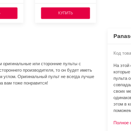
Ь
КУПИТЬ
Panas
Код това
м оригинальные или сторонние пульты с
На этой
стороннего производителя, то он будет иметь
которые
м углом. Оригинальный пульт не всегда лучше
пульта 
а вам тоже понравится!
совпада
своих м
одинако
этом в к
поможем
Полное 