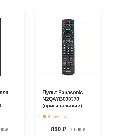
для
Пульт Panasonic
N2QAYB000370
3
(оригинальный)
В наличии
850
00
1 000