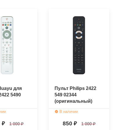
Huayu для
Пульт Philips 2422
 2422 5490
549 02344
(оригинальный)
чии
В наличии
0
850
1 000
1 000