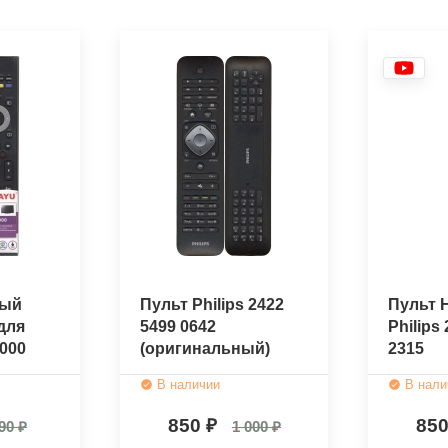
ный
Пульт Philips 2422
Пульт 
для
5499 0642
Philips
1000
(оригинальный)
2315
В наличии
В нали
850
85
90
1 000