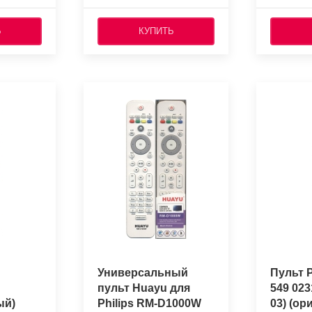
Ь
КУПИТЬ
Универсальный
Пульт P
пульт Huayu для
549 023
ый)
Philips RM-D1000W
03) (о