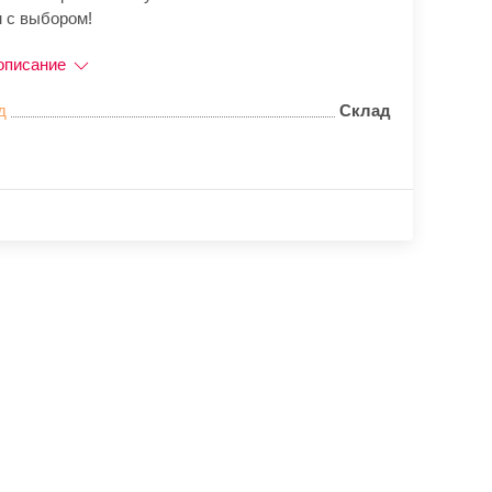
 с выбором!
описание
д
Склад