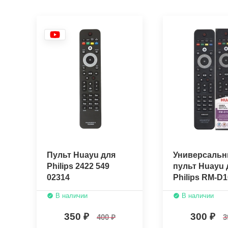
Пульт Huayu для
Универсаль
Philips 2422 549
пульт Huayu 
02314
Philips RM-D
В наличии
В наличии
350
300
400
3