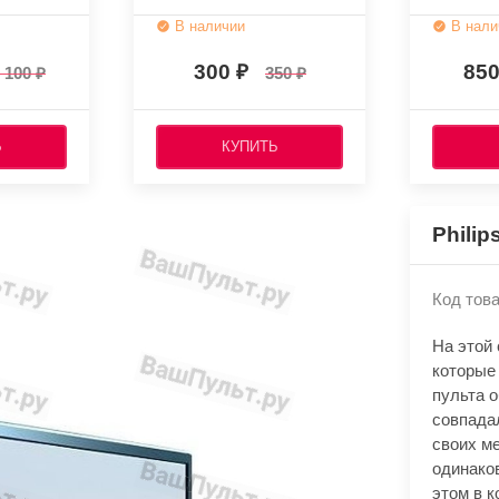
В наличии
В нали
300
85
 100
350
Ь
КУПИТЬ
Phili
Код това
На этой
которые 
пульта 
совпада
своих м
одинако
этом в к