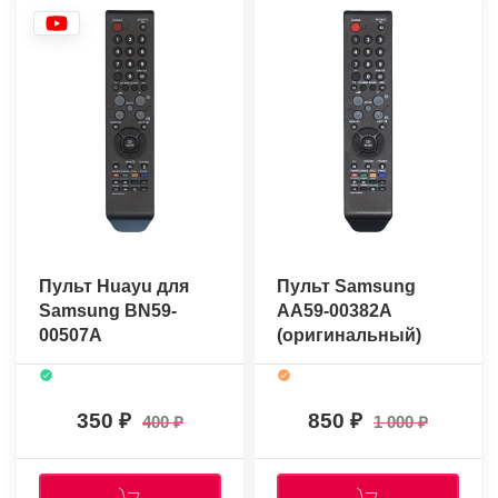
Пульт Huayu для
Пульт Samsung
Samsung BN59-
AA59-00382A
00507A
(оригинальный)
350
850
400
1 000