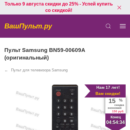
Только 9 августа скидки до 25% - Успей купить
со скидкой!
ВашПульт.ру
Пульт Samsung BN59-00609A
(оригинальный)
Пульт для телевизора Samsung
Нам 17 лет!
Вам скидки!
15
%
скидка
экономия
150 руб.
Конец
04:54:34