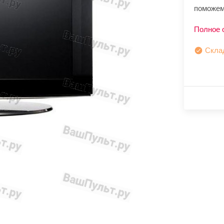
поможем
Полное 
Скла