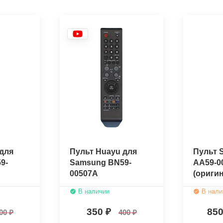
для
Пульт Huayu для
Пульт 
9-
Samsung BN59-
AA59-0
00507A
(ориги
В наличии
В нали
350
85
00
400