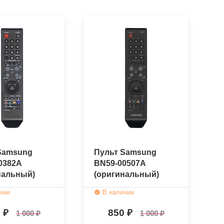
Samsung
Пульт Samsung
0382A
BN59-00507A
нальный)
(оригинальный)
чии
В наличии
0
850
1 000
1 000