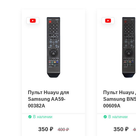
Пульт Huayu для
Пульт Huayu 
Samsung AA59-
Samsung BN5
00382A
00609A
В наличии
В наличии
350
350
400
4