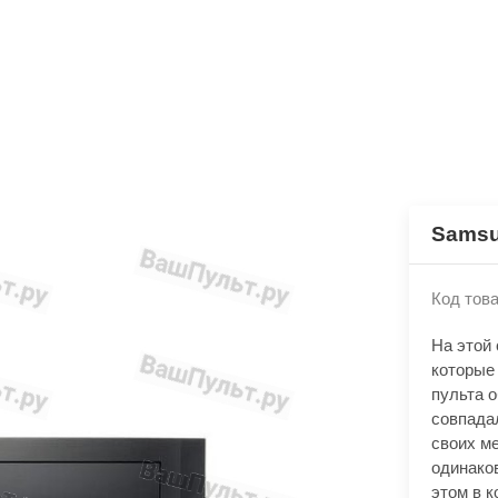
Samsu
Код това
На этой
которые
пульта 
совпада
своих м
одинако
этом в к