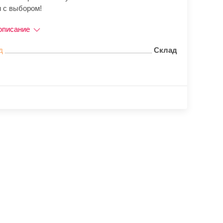
 с выбором!
описание
д
Склад