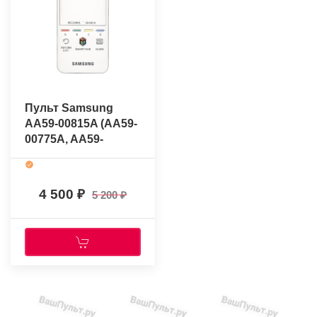
Пульт Samsung
AA59-00815A (AA59-
00775A, AA59-
00774A) (Smart
Touch Control F)
(оригинальный)
4 500
5 200