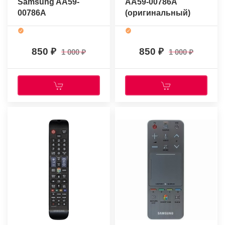
Samsung AA59-
AA59-00786A
00786A
(оригинальный)
850
850
1 000
1 000