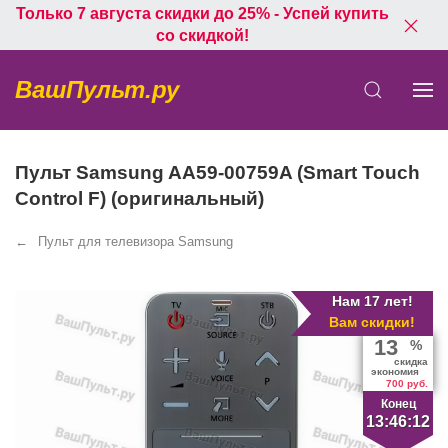
Только 7 августа скидки до 25% - Успей купить
со скидкой!
ВашПульт.ру
Пульт Samsung AA59-00759A (Smart Touch
Control F) (оригинальный)
Пульт для телевизора Samsung
Нам 17 лет!
Вам скидки!
13
%
скидка
экономия
700 руб.
Конец
13:46:11