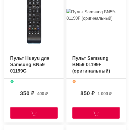
Пульт Huayu для
Пульт Samsung
Samsung BN59-
BN59-01199F
01199G
(оригинальный)
350
850
400
1 000