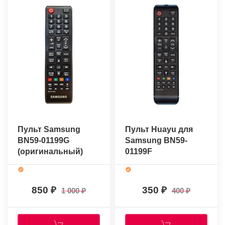
Пульт Samsung
Пульт Huayu для
BN59-01199G
Samsung BN59-
(оригинальный)
01199F
850
350
1 000
400