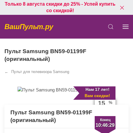
Только 8 августа скидки до 25% - Успей купить
со скидкой!
ВашПульт.ру
Пульт Samsung BN59-01199F
(оригинальный)
Пульт для телевизора Samsung
Нам 17 лет!
Вам скидки!
15
%
скидка
экономия
Пульт Samsung BN59-01199F
150 руб.
(оригинальный)
Конец
10:46:29