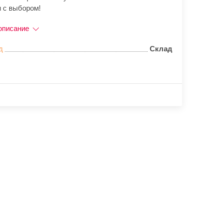
 с выбором!
описание
д
Склад