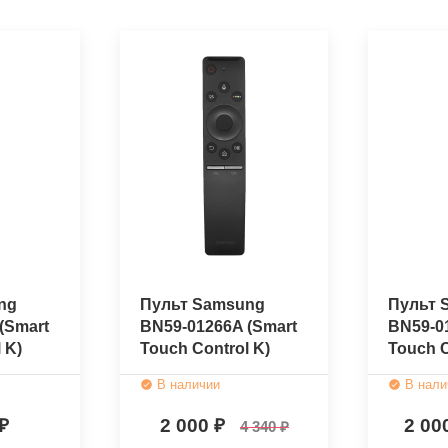
ng
Пульт Samsung
Пульт 
(Smart
BN59-01266A (Smart
BN59-0
 K)
Touch Control K)
Touch C
ый)
(оригинальный)
(ориги
В наличии
В нали
2 000
2 00
4 340