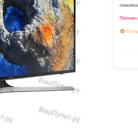
поможем
Полное 
Скла