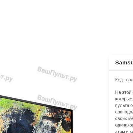
Sams
Код това
На этой
которые
пульта 
совпада
своих м
одинако
этом в к