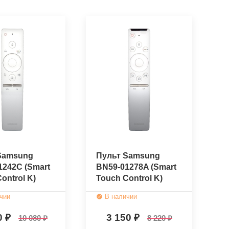
Samsung
Пульт Samsung
1242C (Smart
BN59-01278A (Smart
ontrol K)
Touch Control K)
нальный)
(оригинальный)
чии
В наличии
0
3 150
10 080
8 220