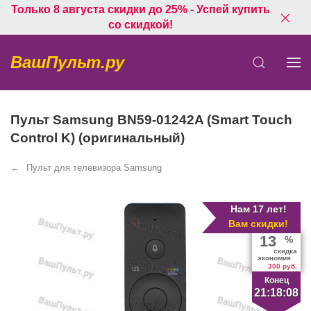
Только 8 августа скидки до 25% - Успей купить
со скидкой!
ВашПульт.ру
Пульт Samsung BN59-01242A (Smart Touch
Control K) (оригинальный)
Пульт для телевизора Samsung
Нам 17 лет!
Вам скидки!
13
%
скидка
экономия
300 руб.
Конец
21:18:07