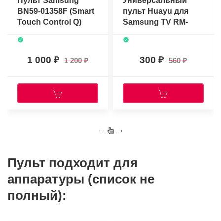
Пульт Samsung
Универсальный
BN59-01358F (Smart
пульт Huayu для
Touch Control Q)
Samsung TV RM-
(оригинальный)
L1611 (BN59-01312B)
(ИК-сигнал)
1 000
300
1 200
560
←
→
Пульт подходит для
аппаратуры (список не
полный):