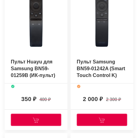
Пульт Huayu для
Пульт Samsung
Samsung BN59-
BN59-01242A (Smart
01259B (ИК-пульт)
Touch Control K)
(серия K)
(оригинальный)
350
2 000
400
2 300