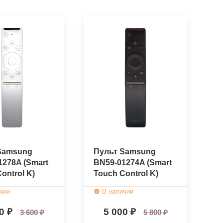
Samsung
Пульт Samsung
1278A (Smart
BN59-01274A (Smart
ontrol K)
Touch Control K)
нальный)
(оригинальный)
чии
В наличии
50
5 000
3 600
5 800