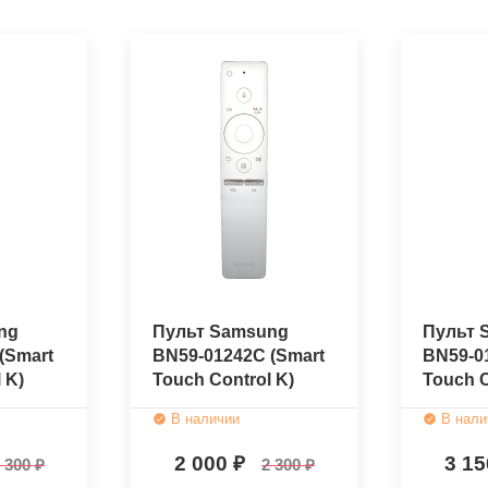
ng
Пульт Samsung
Пульт 
(Smart
BN59-01242C (Smart
BN59-0
 K)
Touch Control K)
Touch C
ый)
(оригинальный)
(ориги
В наличии
В нали
2 000
3 1
 300
2 300