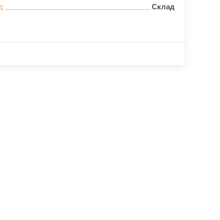
д
Склад