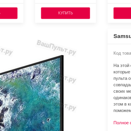
Ь
КУПИТЬ
Samsu
Код това
На этой
которые
пульта 
совпада
своих м
одинако
этом в к
поможем
Полное 