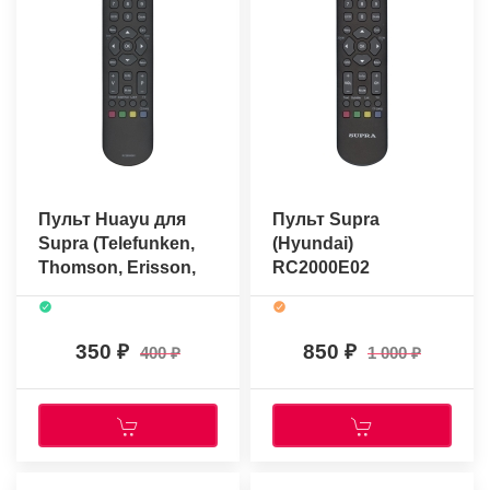
Пульт Huayu для
Пульт Supra
Supra (Telefunken,
(Hyundai)
Thomson, Erisson,
RC2000E02
Fusion, Mystery)
(RC3000E02)
RC2000E02
(оригинальный)
350
850
400
1 000