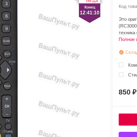
150 руб.
Код това
Конец
12:41:09
Это ори
(RC3000
техника 
Полное 
Скла
Ком
Сти
850