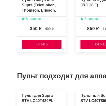
Supra (Telefunken,
(IRC 28 F)
Thomson, Erisson,
Fusion, Mystery)
В наличии
В наличии
RC2000E02
350
850
400
1 
КУПИТЬ
КУПИТ
Пульт подходит для аппа
Пульт для Supra
Пульт для Su
STV-LC40T420FL
STV-LC40T85