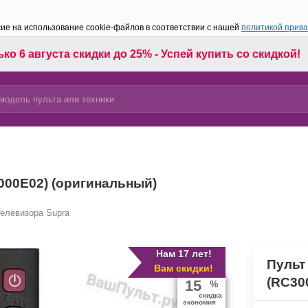
сие на использование cookie-файлов в соответствии с нашей
политикой прив
ко 6 августа скидки до 25% - Успей купить со скидкой!
000E02) (оригинальный)
телевизора Supra
Нам 17 лет!
Пульт
Вам скидки!
(RC30
15
%
скидка
экономия