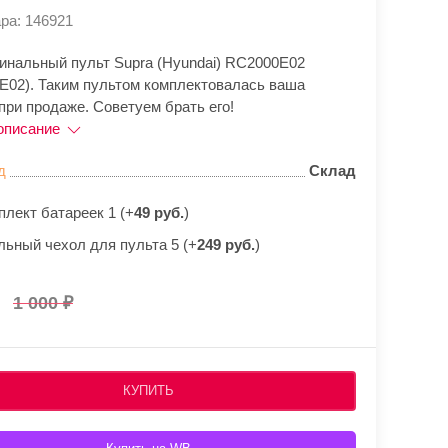
ра: 146921
гинальный пульт Supra (Hyundai) RC2000E02
E02). Таким пультом комплектовалась ваша
при продаже. Советуем брать его!
описание
д
Склад
плект батареек 1 (+
49 руб.
)
льный чехол для пульта 5 (+
249 руб.
)
1 000
КУПИТЬ