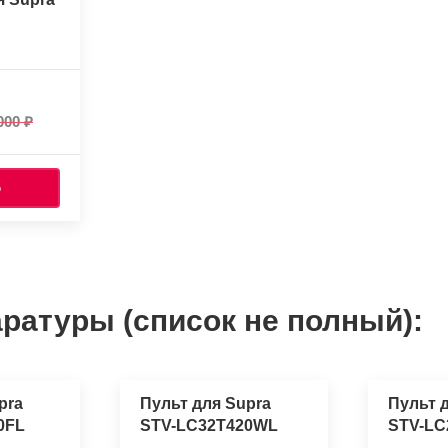
000
Ь
ратуры (список не полный):
pra
Пульт для Supra
Пульт 
0FL
STV-LC32T420WL
STV-LC