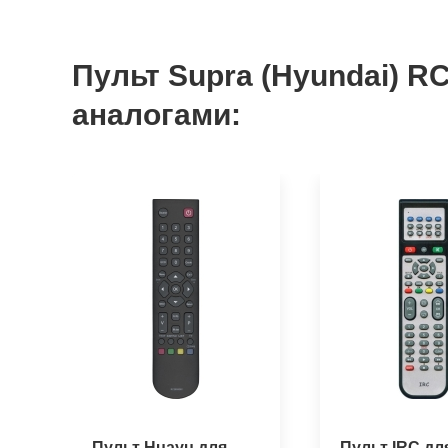
Пульт Supra (Hyundai) 
аналогами:
Пульт Huayu для
Пульт IRC дл