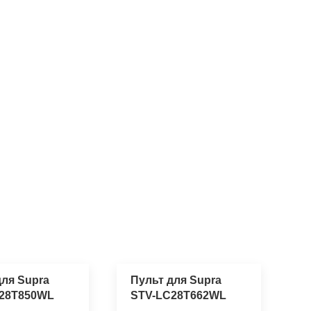
для Supra
Пульт для Supra
28T850WL
STV-LC28T662WL