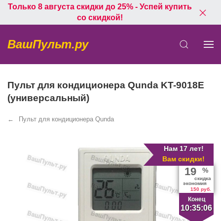
Только 8 августа скидки до 25% - Успей купить
со скидкой!
ВашПульт.ру
Пульт для кондиционера Qunda KT-9018E
(универсальный)
Пульт для кондиционера Qunda
Нам 17 лет!
Вам скидки!
19
%
скидка
экономия
150 руб.
Конец
10:35:05