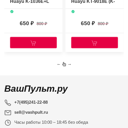
Huayu K-1036E+L
Huayu KT-9018E (K-
(универсальный)
1758E)
(универсальный)
650
650
800
800
←
→
ВашПульт.ру
+7(495)241-22-88
sell@vashpult.ru
Часы работы
10:00 – 18:45 без обеда