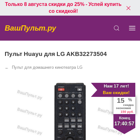
Только 8 августа скидки до 25% - Успей купить
со скидкой!
ВашПульт.ру
Пульт Huayu для LG AKB32273504
Пульт для домашнего кинотеатра LG
Нам 17 лет!
Вам скидки!
15
%
скидка
экономия
150 руб.
Конец
17:40:57