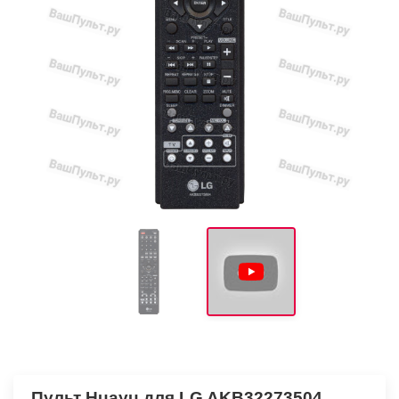
Пульт Huayu для LG AKB32273504