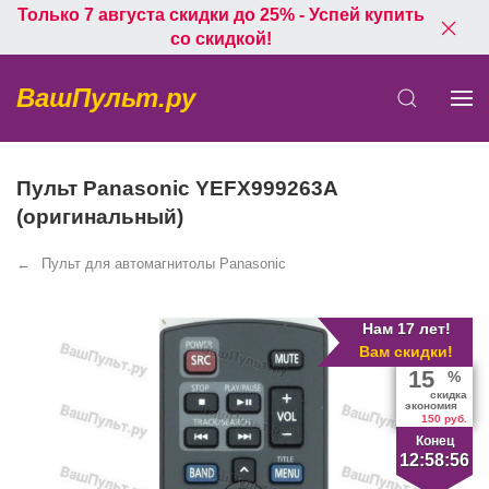
Только 7 августа скидки до 25% - Успей купить
со скидкой!
ВашПульт.ру
Пульт Panasonic YEFX999263A
(оригинальный)
Пульт для автомагнитолы Panasonic
Нам 17 лет!
Вам скидки!
15
%
скидка
экономия
150 руб.
Конец
12:58:56