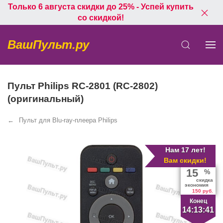
Только 6 августа скидки до 25% - Успей купить
со скидкой!
ВашПульт.ру
Пульт Philips RC-2801 (RC-2802)
(оригинальный)
Пульт для Blu-ray-плеера Philips
Нам 17 лет!
Вам скидки!
15
%
скидка
экономия
150 руб.
Конец
14:13:41