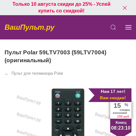
Только 10 августа скидки до 25% - Успей
купить со скидкой!
ВашПульт.ру
Пульт Polar 59LTV7003 (59LTV7004)
(оригинальный)
Пульт для телевизора Polar
Нам 17 лет!
Вам скидки!
15
%
скидка
экономия
150 руб.
Конец
08:23:10