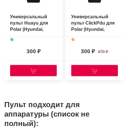
Универсальный
Универсальный
пульт Huayu для
пульт ClickPdu для
Polar (Hyundai,
Polar (Hyundai,
Shivaki, Erisson,
Shivaki, Erisson,
Akai, Mystery) RM-
Akai, Mystery) RM-
L1153+3 (ver.2024)
L1153+3
300
300
470
Пульт подходит для
аппаратуры (список не
полный):