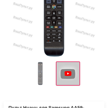
Пульт Huayu для Samsung AA59-