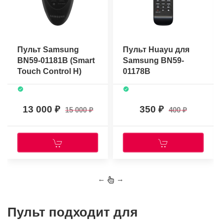
Пульт Samsung
Пульт Huayu для
BN59-01181B (Smart
Samsung BN59-
Touch Control H)
01178B
(оригинальный)
13 000
350
15 000
400
←
→
Пульт подходит для