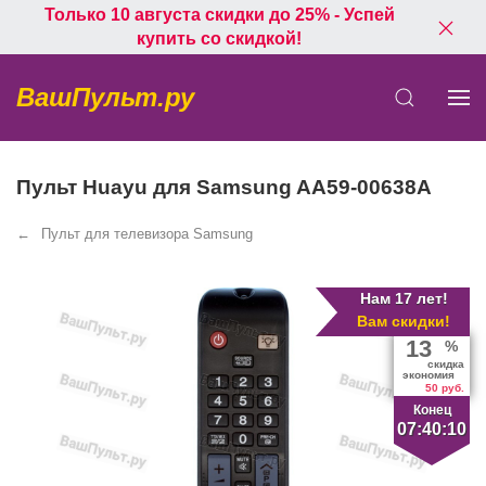
Только 10 августа скидки до 25% - Успей
купить со скидкой!
ВашПульт.ру
Пульт Huayu для Samsung AA59-00638A
Пульт для телевизора Samsung
Нам 17 лет!
Вам скидки!
13
%
скидка
экономия
50 руб.
Конец
07:40:09