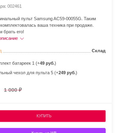
ра: 002461
гинальный пульт Samsung AC59-00055G. Таким
 комплектовалась ваша техника при продаже.
 брать его!
описание
д
Склад
плект батареек 1 (+
49 руб.
)
льный чехол для пульта 5 (+
249 руб.
)
1 000
КУПИТЬ