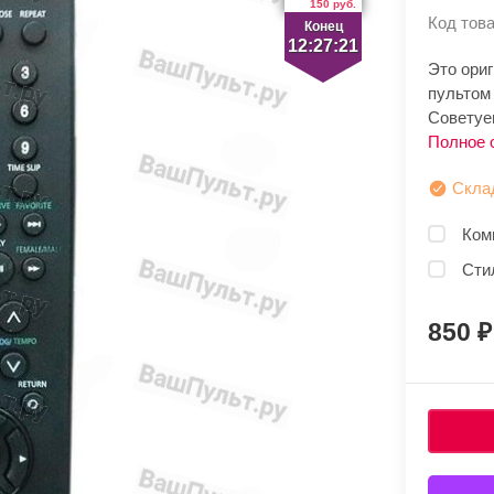
150 руб.
Код това
Конец
12:27:21
Это ори
пультом
Советуем
Полное 
Скла
Ком
Сти
850