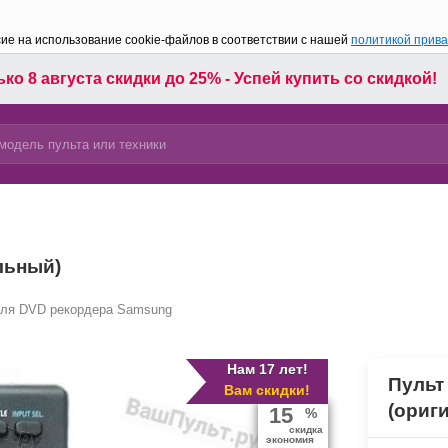
сие на использование cookie-файлов в соответствии с нашей
политикой прив
ко 8 августа скидки до 25% - Успей купить со скидкой!
льный)
для DVD рекордера Samsung
Нам 17 лет!
Пульт
Вам скидки!
(ориг
15
%
скидка
экономия