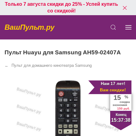
Только 7 августа скидки до 25% - Успей купить
со скидкой!
ВашПульт.ру
Пульт Huayu для Samsung AH59-02407A
Пульт для домашнего кинотеатра Samsung
Нам 17 лет!
Вам скидки!
15
%
скидка
экономия
150 руб.
Конец
15:37:38