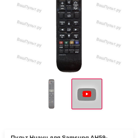
Пульт Huayu для Samsung AH59-