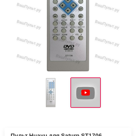
Пульт Huayu для Saturn ST1706