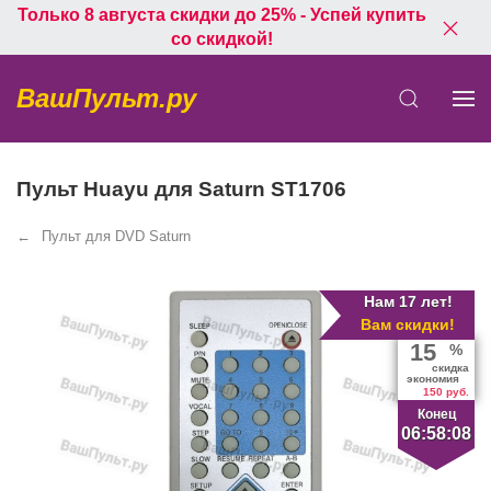
Только 8 августа скидки до 25% - Успей купить
со скидкой!
ВашПульт.ру
Пульт Huayu для Saturn ST1706
Пульт для DVD Saturn
Нам 17 лет!
Вам скидки!
15
%
скидка
экономия
150 руб.
Конец
06:58:08