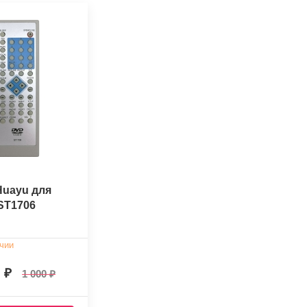
Huayu для
 ST1706
чии
0
1 000