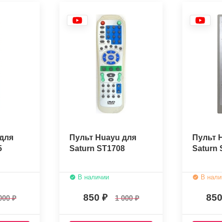
для
Пульт Huayu для
Пульт 
5
Saturn ST1708
Saturn
В наличии
В нали
850
85
000
1 000