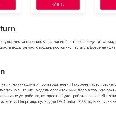
Ь
КУПИТЬ
turn
 пульт дистанционного управления быстрее выходит из строя, ч
опасть вода, он часто падает, постоянно пылится. Вовсе не уди
rn
как и техника других производителей. Наиболее часто требуетс
имо точно выяснить модель своей техники. Дело в том, что поч
расивое устройство, которое не будет работать с вашей техник
листом. Например, пульт для DVD Saturn 2001 года выпуска не 