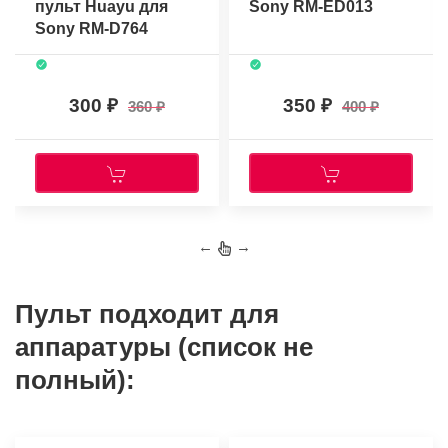
пульт Huayu для
Sony RM-ED013
Sony RM-D764
300
350
360
400
←
→
Пульт подходит для
аппаратуры (список не
полный):