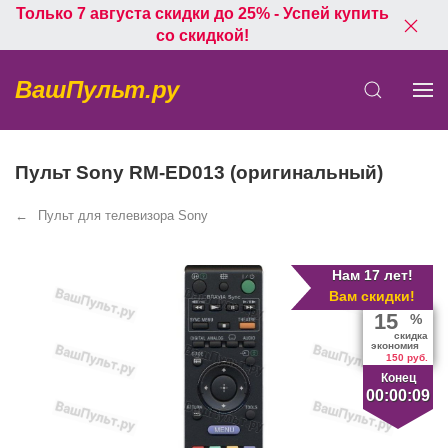
Только 7 августа скидки до 25% - Успей купить
со скидкой!
ВашПульт.ру
Пульт Sony RM-ED013 (оригинальный)
Пульт для телевизора Sony
Нам 17 лет!
Вам скидки!
15
%
скидка
экономия
150 руб.
Конец
00:00:08