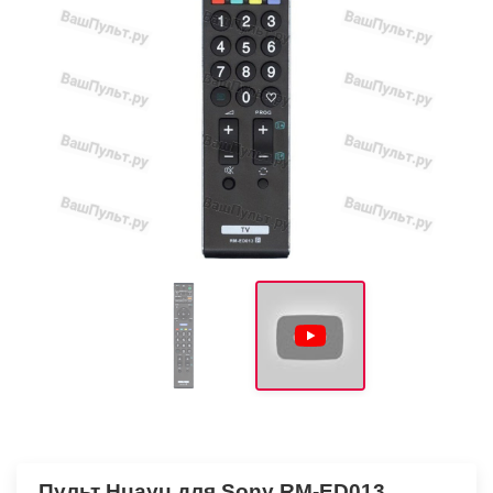
Пульт Huayu для Sony RM-ED013