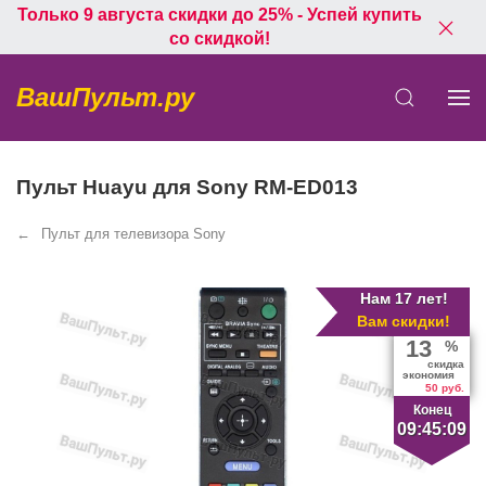
Только 9 августа скидки до 25% - Успей купить
со скидкой!
ВашПульт.ру
Пульт Huayu для Sony RM-ED013
Пульт для телевизора Sony
Нам 17 лет!
Вам скидки!
13
%
скидка
экономия
50 руб.
Конец
09:45:09