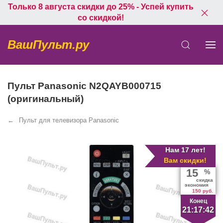
Только 8 августа скидки до 25% - Успей купить
со скидкой!
ВашПульт.ру
Пульт Panasonic N2QAYB000715
(оригинальный)
Пульт для телевизора Panasonic
Нам 17 лет!
Вам скидки!
15
%
скидка
экономия
150 руб.
Конец
21:17:41