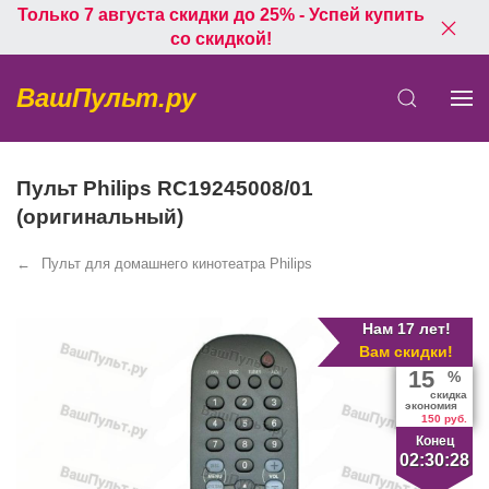
Только 7 августа скидки до 25% - Успей купить
со скидкой!
ВашПульт.ру
Пульт Philips RC19245008/01
(оригинальный)
Пульт для домашнего кинотеатра Philips
Нам 17 лет!
Вам скидки!
15
%
скидка
экономия
150 руб.
Конец
02:30:28