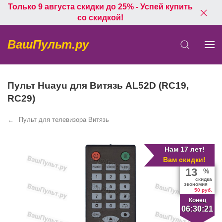
Только 9 августа скидки до 25% - Успей купить
со скидкой!
ВашПульт.ру
Пульт Huayu для Витязь AL52D (RC19,
RC29)
Пульт для телевизора Витязь
Нам 17 лет!
Вам скидки!
13
%
скидка
экономия
50 руб.
Конец
06:30:20