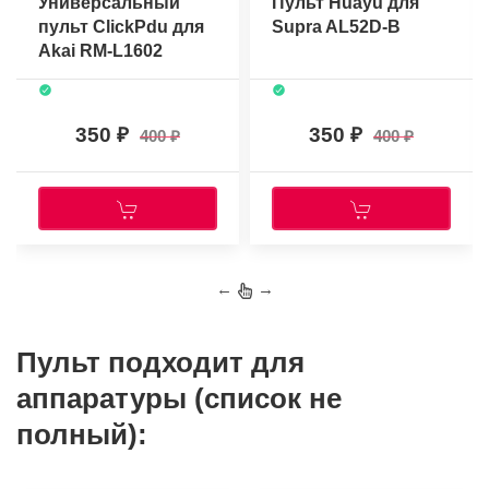
Универсальный
Пульт Huayu для
пульт ClickPdu для
Supra AL52D-B
Akai RM-L1602
350
350
400
400
←
→
Пульт подходит для
аппаратуры (список не
полный):