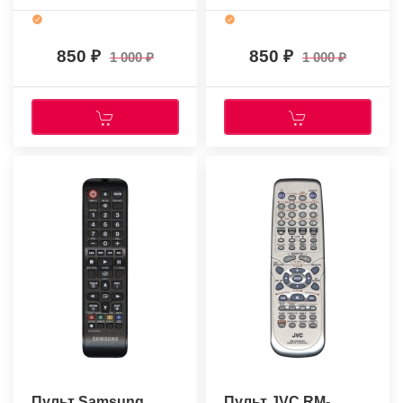
850
850
1 000
1 000
Пульт Samsung
Пульт JVC RM-