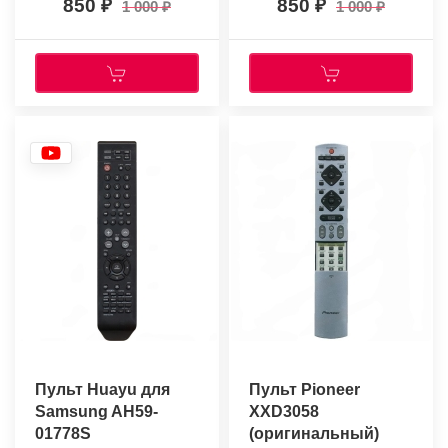
850
850
1 000
1 000
Пульт Huayu для
Пульт Pioneer
Samsung AH59-
XXD3058
01778S
(оригинальный)