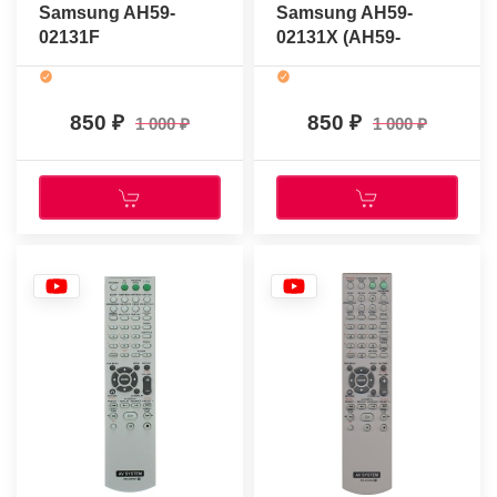
Samsung AH59-
Samsung AH59-
02131F
02131X (AH59-
01951E)
850
850
1 000
1 000