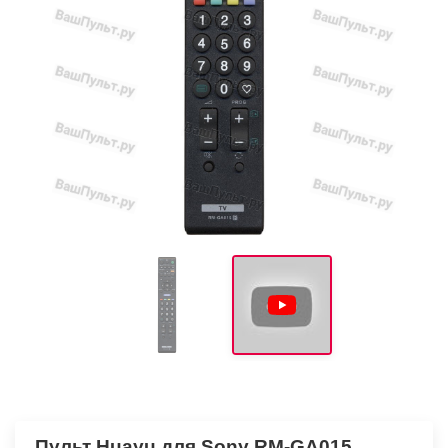
Пульт Huayu для Sony RM-GA015