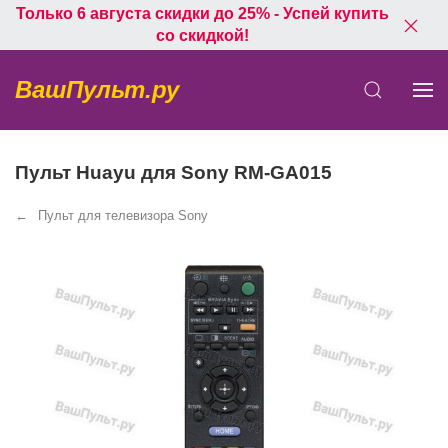
Только 6 августа скидки до 25% - Успей купить
со скидкой!
ВашПульт.ру
Пульт Huayu для Sony RM-GA015
Пульт для телевизора Sony